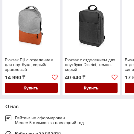
Рюкзак Fiji с отделением
Рюкзак с отделением для
Бизн
для ноутбука, серый/
ноутбука District, темно-
отде
оранжевый
серый
син
14 990
40 640
17 
₸
₸
Купить
Купить
О нас
Рейтинг не сформирован
Менее 5 отзывов за последний год
Работает с 25.03.2010