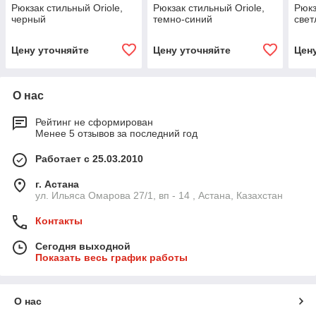
Рюкзак стильный Oriole,
Рюкзак стильный Oriole,
Рюкз
черный
темно-синий
свет
Цену уточняйте
Цену уточняйте
Цен
О нас
Рейтинг не сформирован
Менее 5 отзывов за последний год
Работает с 25.03.2010
г. Астана
ул. Ильяса Омарова 27/1, вп - 14 , Астана, Казахстан
Контакты
Сегодня выходной
Показать весь график работы
О нас